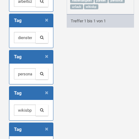
nebentätigkeit
parken
personal
urlaub
wikisbp
×
Tag
Treffer 1 bis 1 von 1
×
Tag
×
Tag
×
Tag