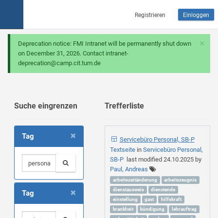
Registrieren
Einloggen
×
Deprecation notice: FMI Intranet will be permanently shut down
on December 31, 2026. Contact intranet-
deprecation@camp.cit.tum.de
Suche eingrenzen
Trefferliste
×
Tag
Servicebüro Personal, SB-P
Textseite
in
Servicebüro Personal,
SB-P
last modified
24.10.2025
by
Paul, Andreas
arbeitszeitänderung
arbeitszeugnis
×
dienstausweis
dienstende
Tag
einstellung
gast
hilfskraft
krankheit
kündigung
lehrauftrag