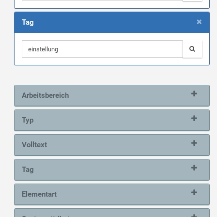
×
Tag
Arbeitsbereich
Typ
Volltext
Tag
Elementart