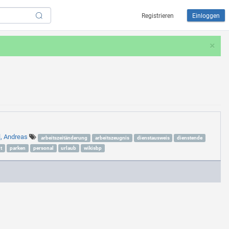
Registrieren
Einloggen
×
l, Andreas
arbeitszeitänderung
arbeitszeugnis
dienstausweis
dienstende
t
parken
personal
urlaub
wikisbp