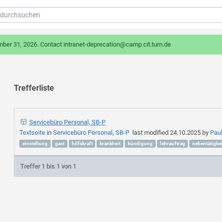
mber 31, 2026. Contact intranet-deprecation@camp.cit.tum.de
Trefferliste
Servicebüro Personal, SB-P
Textseite
in
Servicebüro Personal, SB-P
last modified
24.10.2025
by
Pau
einstellung
gast
hilfskraft
krankheit
kündigung
lehrauftrag
nebentätigkei
Treffer 1 bis 1 von 1