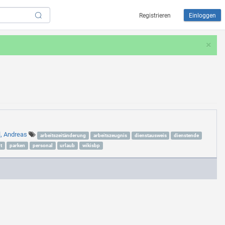
Registrieren
Einloggen
×
l, Andreas
arbeitszeitänderung
arbeitszeugnis
dienstausweis
dienstende
t
parken
personal
urlaub
wikisbp