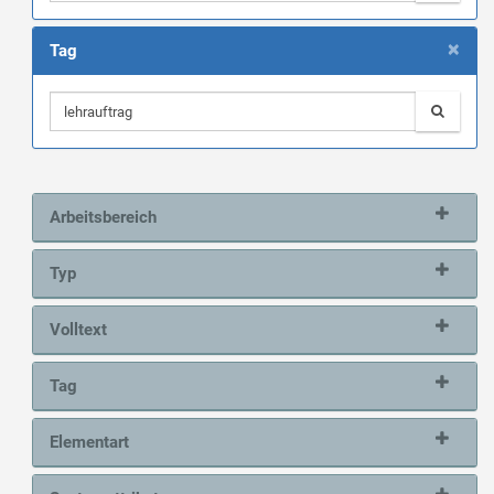
×
Tag
Arbeitsbereich
Typ
Volltext
Tag
Elementart