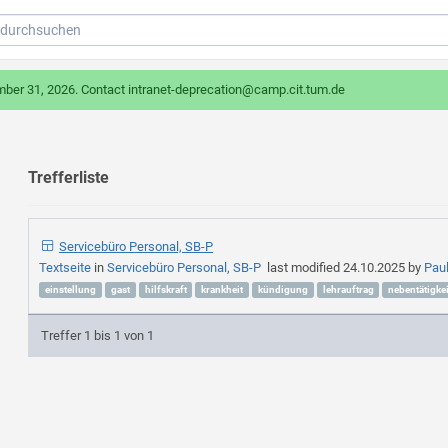
mber 31, 2026. Contact intranet-deprecation@camp.cit.tum.de
Trefferliste
Servicebüro Personal, SB-P
Textseite
in
Servicebüro Personal, SB-P
last modified
24.10.2025
by
Pau
einstellung
gast
hilfskraft
krankheit
kündigung
lehrauftrag
nebentätigkei
Treffer 1 bis 1 von 1