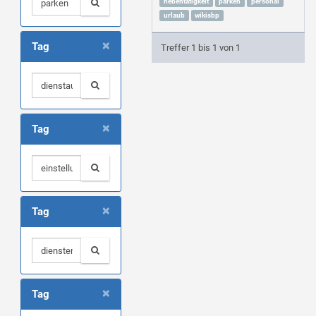
nebentätigkeit
parken
personal
urlaub
wikisbp
×
Tag
Treffer 1 bis 1 von 1
×
Tag
×
Tag
×
Tag