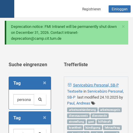
Registrieren
Einloggen
×
Deprecation notice: FMI Intranet will be permanently shut down
on December 31, 2026. Contact intranet-
deprecation@camp.cit.tum.de
Suche eingrenzen
Trefferliste
×
Tag
Servicebüro Personal, SB-P
Textseite
in
Servicebüro Personal,
SB-P
last modified
24.10.2025
by
Paul, Andreas
arbeitszeitänderung
arbeitszeugnis
×
dienstausweis
dienstende
Tag
einstellung
gast
hilfskraft
krankheit
kündigung
lehrauftrag