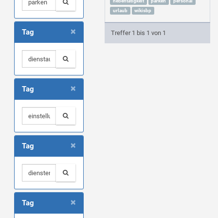
nebentätigkeit
parken
personal
urlaub
wikisbp
×
Tag
Treffer 1 bis 1 von 1
×
Tag
×
Tag
×
Tag