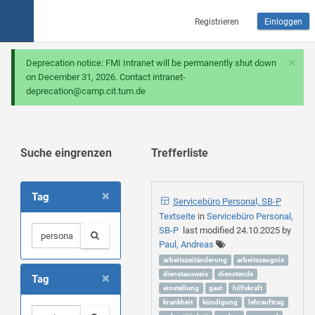
Registrieren
Einloggen
×
Deprecation notice: FMI Intranet will be permanently shut down
on December 31, 2026. Contact intranet-
deprecation@camp.cit.tum.de
Suche eingrenzen
Trefferliste
×
Tag
Servicebüro Personal, SB-P
Textseite
in
Servicebüro Personal,
SB-P
last modified
24.10.2025
by
Paul, Andreas
arbeitszeitänderung
arbeitszeugnis
×
dienstausweis
dienstende
Tag
einstellung
gast
hilfskraft
krankheit
kündigung
lehrauftrag