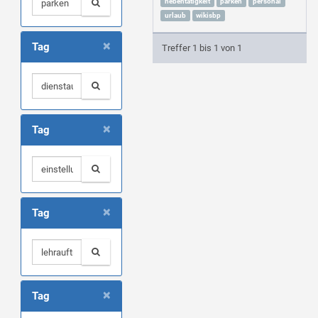
nebentätigkeit
parken
personal
urlaub
wikisbp
×
Tag
Treffer 1 bis 1 von 1
×
Tag
×
Tag
×
Tag