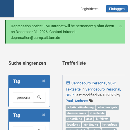
Registrieren
Einloggen
×
Deprecation notice: FMI Intranet will be permanently shut down
on December 31, 2026. Contact intranet-
deprecation@camp.cit.tum.de
Suche eingrenzen
Trefferliste
×
Tag
Servicebüro Personal, SB-P
Textseite
in
Servicebüro Personal,
SB-P
last modified
24.10.2025
by
Paul, Andreas
arbeitszeitänderung
arbeitszeugnis
×
dienstausweis
dienstende
Tag
einstellung
gast
hilfskraft
krankheit
kündigung
lehrauftrag