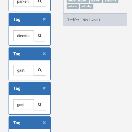
nebentätigkeit
parken
personal
urlaub
wikisbp
×
Tag
Treffer 1 bis 1 von 1
×
Tag
×
Tag
×
Tag