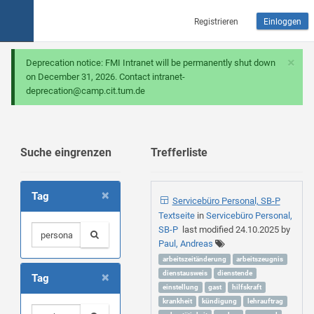
Registrieren
Einloggen
×
Deprecation notice: FMI Intranet will be permanently shut down
on December 31, 2026. Contact intranet-
deprecation@camp.cit.tum.de
Suche eingrenzen
Trefferliste
×
Tag
Servicebüro Personal, SB-P
Textseite
in
Servicebüro Personal,
SB-P
last modified
24.10.2025
by
Paul, Andreas
arbeitszeitänderung
arbeitszeugnis
×
dienstausweis
dienstende
Tag
einstellung
gast
hilfskraft
krankheit
kündigung
lehrauftrag