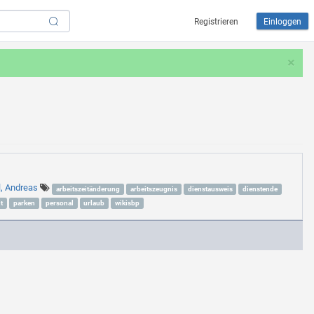
Registrieren
Einloggen
×
l, Andreas
arbeitszeitänderung
arbeitszeugnis
dienstausweis
dienstende
t
parken
personal
urlaub
wikisbp