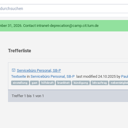
mber 31, 2026. Contact intranet-deprecation@camp.cit.tum.de
Trefferliste
Servicebüro Personal, SB-P
Textseite
in
Servicebüro Personal, SB-P
last modified
24.10.2025
by
Pau
einstellung
gast
hilfskraft
krankheit
kündigung
lehrauftrag
nebentätigkei
Treffer 1 bis 1 von 1