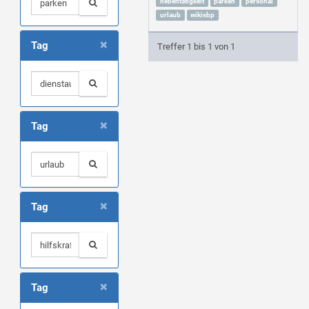
nebentätigkeit
parken
personal
urlaub
wikisbp
×
Tag
Treffer 1 bis 1 von 1
×
Tag
×
Tag
×
Tag