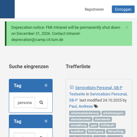
Registrieren
Einloggen
×
Deprecation notice: FMI Intranet will be permanently shut down
on December 31, 2026. Contact intranet-
deprecation@camp.cit.tum.de
Suche eingrenzen
Trefferliste
×
Tag
Servicebüro Personal, SB-P
Textseite
in
Servicebüro Personal,
SB-P
last modified
24.10.2025
by
Paul, Andreas
arbeitszeitänderung
arbeitszeugnis
×
dienstausweis
dienstende
Tag
einstellung
gast
hilfskraft
krankheit
kündigung
lehrauftrag