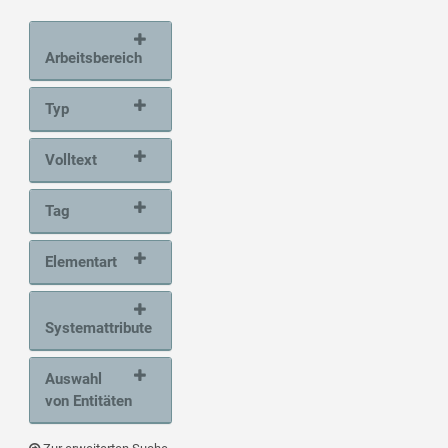
Arbeitsbereich
Typ
Volltext
Tag
Elementart
Systemattribute
Auswahl
von Entitäten