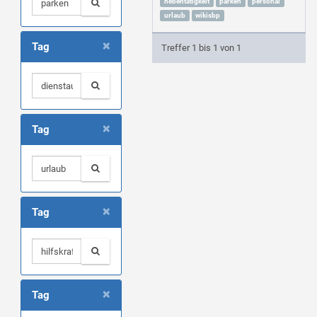
nebentätigkeit
parken
personal
urlaub
wikisbp
×
Tag
Treffer 1 bis 1 von 1
×
Tag
×
Tag
×
Tag