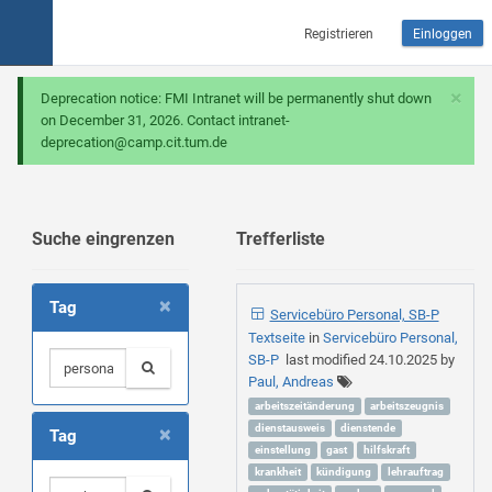
Registrieren
Einloggen
×
Deprecation notice: FMI Intranet will be permanently shut down
on December 31, 2026. Contact intranet-
deprecation@camp.cit.tum.de
Suche eingrenzen
Trefferliste
×
Tag
Servicebüro Personal, SB-P
Textseite
in
Servicebüro Personal,
SB-P
last modified
24.10.2025
by
Paul, Andreas
arbeitszeitänderung
arbeitszeugnis
×
dienstausweis
dienstende
Tag
einstellung
gast
hilfskraft
krankheit
kündigung
lehrauftrag