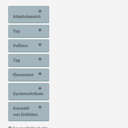
Arbeitsbereich
Typ
Volltext
Tag
Elementart
Systemattribute
Auswahl
von Entitäten