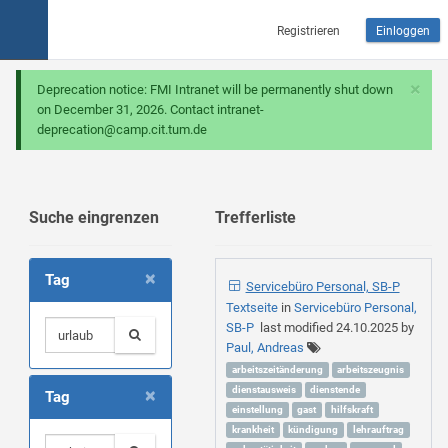
Registrieren
Einloggen
×
Deprecation notice: FMI Intranet will be permanently shut down
on December 31, 2026. Contact intranet-
deprecation@camp.cit.tum.de
Suche eingrenzen
Trefferliste
×
Tag
Servicebüro Personal, SB-P
Textseite
in
Servicebüro Personal,
SB-P
last modified
24.10.2025
by
Paul, Andreas
arbeitszeitänderung
arbeitszeugnis
×
dienstausweis
dienstende
Tag
einstellung
gast
hilfskraft
krankheit
kündigung
lehrauftrag