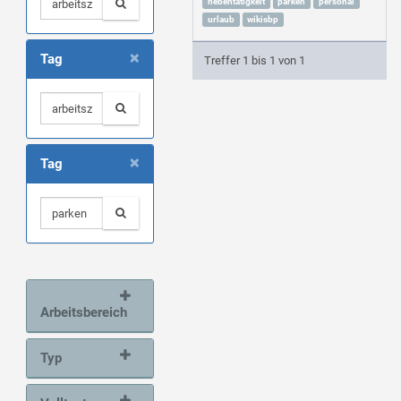
nebentätigkeit
parken
personal
urlaub
wikisbp
×
Tag
Treffer 1 bis 1 von 1
×
Tag
Arbeitsbereich
Typ