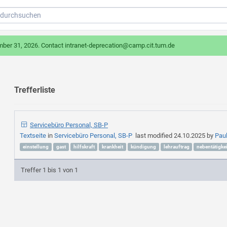
mber 31, 2026. Contact intranet-deprecation@camp.cit.tum.de
Trefferliste
Servicebüro Personal, SB-P
Textseite
in
Servicebüro Personal, SB-P
last modified
24.10.2025
by
Pau
einstellung
gast
hilfskraft
krankheit
kündigung
lehrauftrag
nebentätigkei
Treffer 1 bis 1 von 1