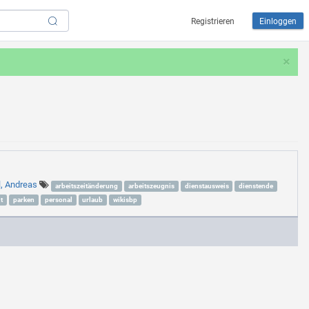
Registrieren
Einloggen
×
l, Andreas
arbeitszeitänderung
arbeitszeugnis
dienstausweis
dienstende
t
parken
personal
urlaub
wikisbp