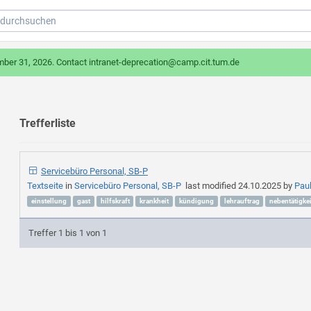
mber 31, 2026. Contact intranet-deprecation@camp.cit.tum.de
Trefferliste
Servicebüro Personal, SB-P
Textseite
in
Servicebüro Personal, SB-P
last modified
24.10.2025
by
Pau
einstellung
gast
hilfskraft
krankheit
kündigung
lehrauftrag
nebentätigkei
Treffer 1 bis 1 von 1