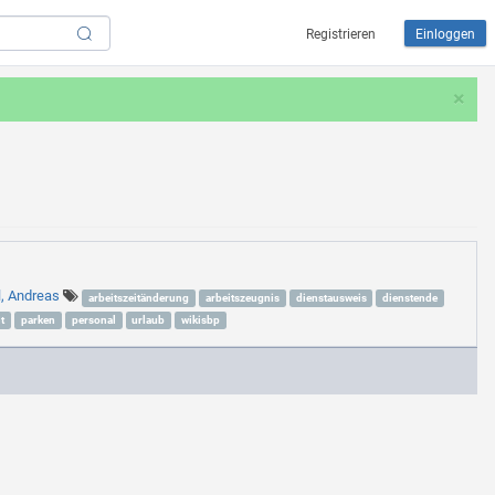
Registrieren
Einloggen
×
l, Andreas
arbeitszeitänderung
arbeitszeugnis
dienstausweis
dienstende
t
parken
personal
urlaub
wikisbp