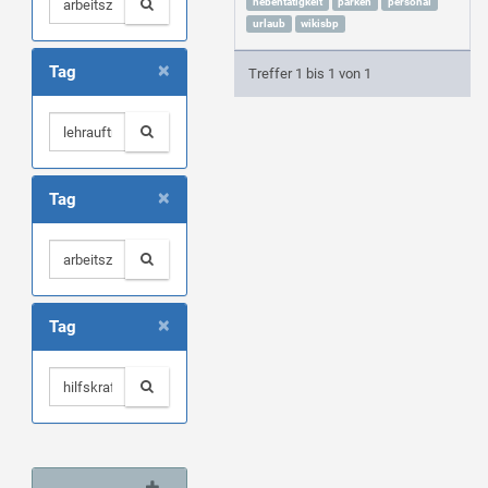
nebentätigkeit
parken
personal
urlaub
wikisbp
×
Tag
Treffer 1 bis 1 von 1
×
Tag
×
Tag