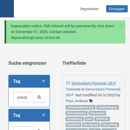
Registrieren
Einloggen
×
Deprecation notice: FMI Intranet will be permanently shut down
on December 31, 2026. Contact intranet-
deprecation@camp.cit.tum.de
Suche eingrenzen
Trefferliste
×
Tag
Servicebüro Personal, SB-P
Textseite
in
Servicebüro Personal,
SB-P
last modified
24.10.2025
by
Paul, Andreas
arbeitszeitänderung
arbeitszeugnis
×
dienstausweis
dienstende
Tag
einstellung
gast
hilfskraft
krankheit
kündigung
lehrauftrag