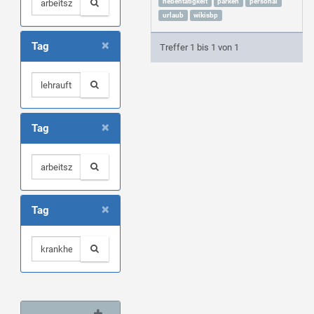
nebentätigkeit
parken
personal
urlaub
wikisbp
×
Tag
Treffer 1 bis 1 von 1
×
Tag
×
Tag