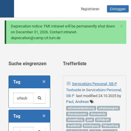
Registrieren
Einloggen
×
Deprecation notice: FMI Intranet will be permanently shut down
on December 31, 2026. Contact intranet-
deprecation@camp.cit.tum.de
Suche eingrenzen
Trefferliste
×
Tag
Servicebüro Personal, SB-P
Textseite
in
Servicebüro Personal,
SB-P
last modified
24.10.2025
by
Paul, Andreas
arbeitszeitänderung
arbeitszeugnis
×
dienstausweis
dienstende
Tag
einstellung
gast
hilfskraft
krankheit
kündigung
lehrauftrag