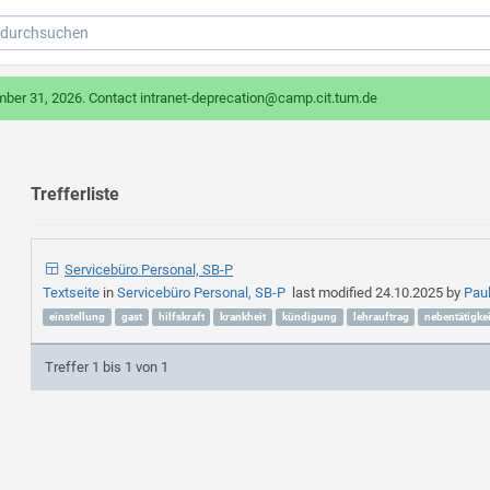
mber 31, 2026. Contact intranet-deprecation@camp.cit.tum.de
Trefferliste
Servicebüro Personal, SB-P
Textseite
in
Servicebüro Personal, SB-P
last modified
24.10.2025
by
Pau
einstellung
gast
hilfskraft
krankheit
kündigung
lehrauftrag
nebentätigkei
Treffer 1 bis 1 von 1