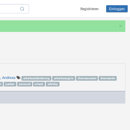
Registrieren
Einloggen
×
l, Andreas
arbeitszeitänderung
arbeitszeugnis
dienstausweis
dienstende
t
parken
personal
urlaub
wikisbp