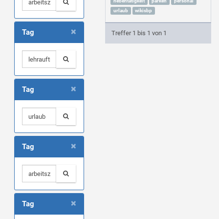
nebentätigkeit
parken
personal
urlaub
wikisbp
×
Tag
Treffer 1 bis 1 von 1
×
Tag
×
Tag
×
Tag