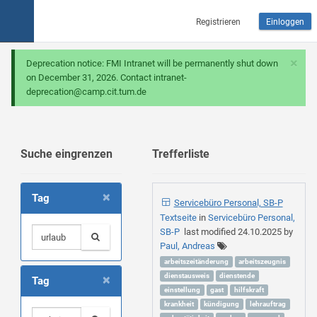
Registrieren
Einloggen
×
Deprecation notice: FMI Intranet will be permanently shut down
on December 31, 2026. Contact intranet-
deprecation@camp.cit.tum.de
Suche eingrenzen
Trefferliste
×
Tag
Servicebüro Personal, SB-P
Textseite
in
Servicebüro Personal,
SB-P
last modified
24.10.2025
by
Paul, Andreas
arbeitszeitänderung
arbeitszeugnis
×
dienstausweis
dienstende
Tag
einstellung
gast
hilfskraft
krankheit
kündigung
lehrauftrag