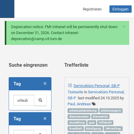
Registrieren
Einloggen
×
Deprecation notice: FMI Intranet will be permanently shut down
on December 31, 2026. Contact intranet-
deprecation@camp.cit.tum.de
Suche eingrenzen
Trefferliste
×
Tag
Servicebüro Personal, SB-P
Textseite
in
Servicebüro Personal,
SB-P
last modified
24.10.2025
by
Paul, Andreas
arbeitszeitänderung
arbeitszeugnis
×
dienstausweis
dienstende
Tag
einstellung
gast
hilfskraft
krankheit
kündigung
lehrauftrag