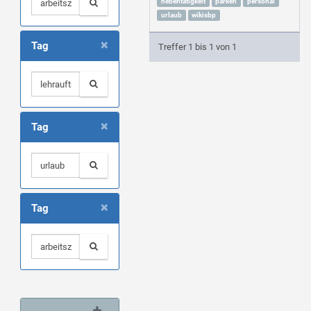
nebentätigkeit
parken
personal
urlaub
wikisbp
×
Tag
Treffer 1 bis 1 von 1
×
Tag
×
Tag