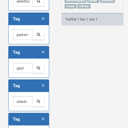
nebentätigkeit
parken
personal
urlaub
wikisbp
×
Tag
Treffer 1 bis 1 von 1
×
Tag
×
Tag
×
Tag