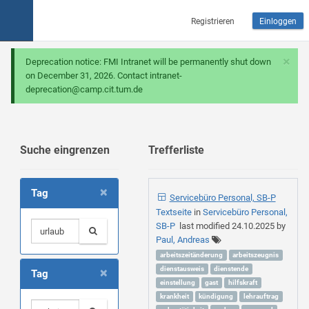
Registrieren
Einloggen
×
Deprecation notice: FMI Intranet will be permanently shut down
on December 31, 2026. Contact intranet-
deprecation@camp.cit.tum.de
Suche eingrenzen
Trefferliste
×
Tag
Servicebüro Personal, SB-P
Textseite
in
Servicebüro Personal,
SB-P
last modified
24.10.2025
by
Paul, Andreas
arbeitszeitänderung
arbeitszeugnis
×
dienstausweis
dienstende
Tag
einstellung
gast
hilfskraft
krankheit
kündigung
lehrauftrag