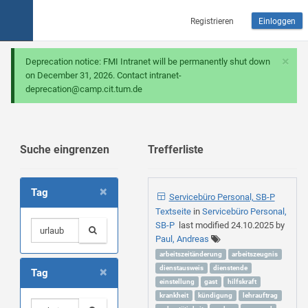
Registrieren
Einloggen
×
Deprecation notice: FMI Intranet will be permanently shut down
on December 31, 2026. Contact intranet-
deprecation@camp.cit.tum.de
Suche eingrenzen
Trefferliste
×
Tag
Servicebüro Personal, SB-P
Textseite
in
Servicebüro Personal,
SB-P
last modified
24.10.2025
by
Paul, Andreas
arbeitszeitänderung
arbeitszeugnis
×
dienstausweis
dienstende
Tag
einstellung
gast
hilfskraft
krankheit
kündigung
lehrauftrag