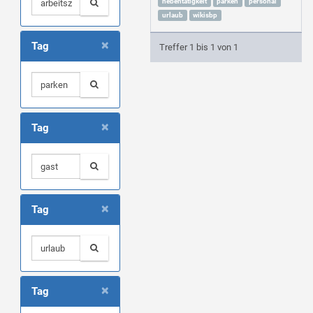
nebentätigkeit
parken
personal
urlaub
wikisbp
×
Tag
Treffer 1 bis 1 von 1
×
Tag
×
Tag
×
Tag