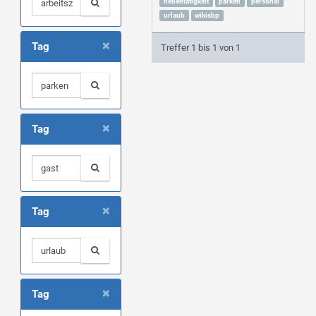
nebentätigkeit
parken
personal
urlaub
wikisbp
×
Tag
Treffer 1 bis 1 von 1
×
Tag
×
Tag
×
Tag