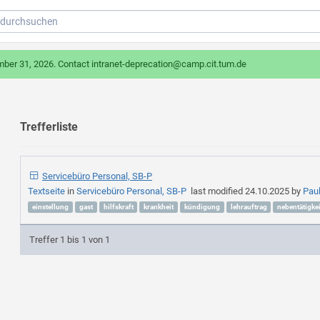
mber 31, 2026. Contact intranet-deprecation@camp.cit.tum.de
Trefferliste
Servicebüro Personal, SB-P
Textseite
in
Servicebüro Personal, SB-P
last modified
24.10.2025
by
Pau
einstellung
gast
hilfskraft
krankheit
kündigung
lehrauftrag
nebentätigkei
Treffer 1 bis 1 von 1