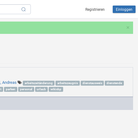
Registrieren
Einloggen
×
l, Andreas
arbeitszeitänderung
arbeitszeugnis
dienstausweis
dienstende
t
parken
personal
urlaub
wikisbp