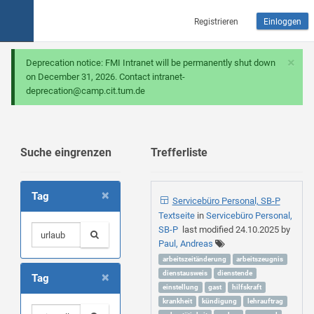
Registrieren
Einloggen
×
Deprecation notice: FMI Intranet will be permanently shut down
on December 31, 2026. Contact intranet-
deprecation@camp.cit.tum.de
Suche eingrenzen
Trefferliste
×
Tag
Servicebüro Personal, SB-P
Textseite
in
Servicebüro Personal,
SB-P
last modified
24.10.2025
by
Paul, Andreas
arbeitszeitänderung
arbeitszeugnis
×
dienstausweis
dienstende
Tag
einstellung
gast
hilfskraft
krankheit
kündigung
lehrauftrag