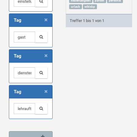
nebentätigkeit
parken
personal
urlaub
wikisbp
×
Tag
Treffer 1 bis 1 von 1
×
Tag
×
Tag