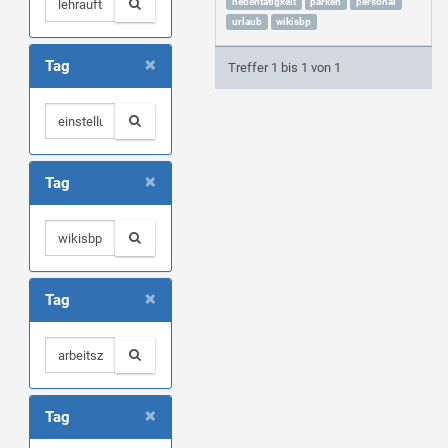
nebentätigkeit
parken
personal
urlaub
wikisbp
×
Tag
Treffer 1 bis 1 von 1
×
Tag
×
Tag
×
Tag