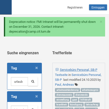
Registrieren
Einloggen
×
Deprecation notice: FMI Intranet will be permanently shut down
on December 31, 2026. Contact intranet-
deprecation@camp.cit.tum.de
Suche eingrenzen
Trefferliste
×
Tag
Servicebüro Personal, SB-P
Textseite
in
Servicebüro Personal,
SB-P
last modified
24.10.2025
by
Paul, Andreas
arbeitszeitänderung
arbeitszeugnis
×
dienstausweis
dienstende
Tag
einstellung
gast
hilfskraft
krankheit
kündigung
lehrauftrag