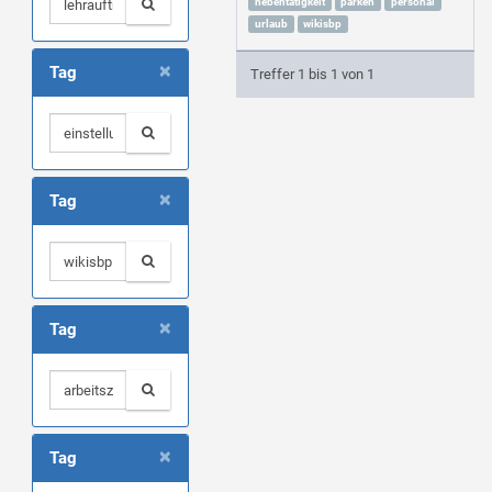
nebentätigkeit
parken
personal
urlaub
wikisbp
×
Tag
Treffer 1 bis 1 von 1
×
Tag
×
Tag
×
Tag