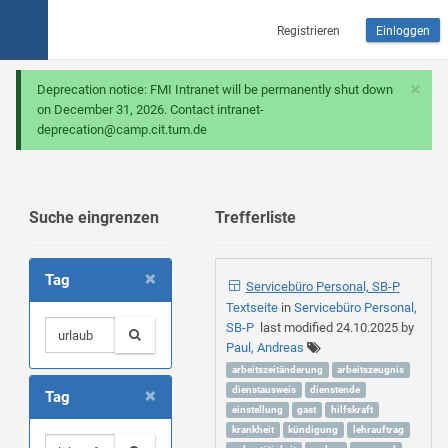
Registrieren
Einloggen
×
Deprecation notice: FMI Intranet will be permanently shut down
on December 31, 2026. Contact intranet-
deprecation@camp.cit.tum.de
Suche eingrenzen
Trefferliste
×
Tag
Servicebüro Personal, SB-P
Textseite
in
Servicebüro Personal,
SB-P
last modified
24.10.2025
by
Paul, Andreas
arbeitszeitänderung
arbeitszeugnis
×
dienstausweis
dienstende
Tag
einstellung
gast
hilfskraft
krankheit
kündigung
lehrauftrag