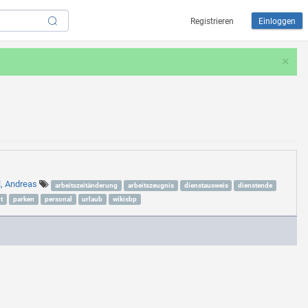
Registrieren
Einloggen
×
l, Andreas
arbeitszeitänderung
arbeitszeugnis
dienstausweis
dienstende
t
parken
personal
urlaub
wikisbp