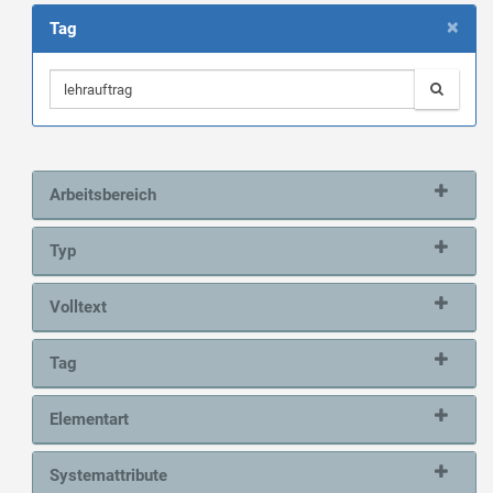
×
Tag
Arbeitsbereich
Typ
Volltext
Tag
Elementart
Systemattribute