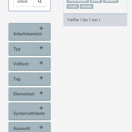
nebentätigkeit
parken
personal
urlaub
wikisbp
Treffer 1 bis 1 von 1
Arbeitsbereich
Typ
Volltext
Tag
Elementart
Systemattribute
Auswahl