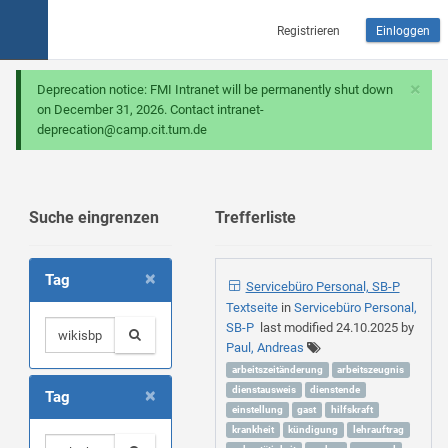
Registrieren
Einloggen
×
Deprecation notice: FMI Intranet will be permanently shut down
on December 31, 2026. Contact intranet-
deprecation@camp.cit.tum.de
Suche eingrenzen
Trefferliste
×
Tag
Servicebüro Personal, SB-P
Textseite
in
Servicebüro Personal,
SB-P
last modified
24.10.2025
by
Paul, Andreas
arbeitszeitänderung
arbeitszeugnis
×
dienstausweis
dienstende
Tag
einstellung
gast
hilfskraft
krankheit
kündigung
lehrauftrag