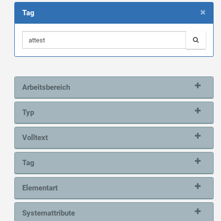
×
Tag
Arbeitsbereich
Typ
Volltext
Tag
Elementart
Systemattribute