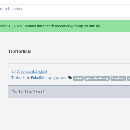
mber 31, 2026. Contact intranet-deprecation@camp.cit.tum.de
Trefferliste
Arbeitsunfähigkeit
Textseite
in
Fakultätenwegweiser
attest
gesundmeldung
krankheit
Treffer 1 bis 1 von 1