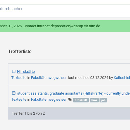
mber 31, 2026. Contact intranet-deprecation@camp.cit.tum.de
Trefferliste
Hilfskräfte
Textseite
in
Fakultätenwegweiser
last modified
03.12.2024
by
Kaitschic
student assistants, graduate assistants (Hilfskräfte) - currently unde
Textseite
in
Fakultätenwegweiser
hilfskraft
hiwi
job
Treffer 1 bis 2 von 2