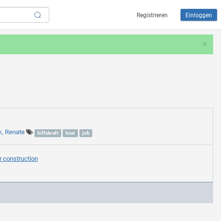
Registrieren
Einloggen
×
k, Renate
hilfskraft
hiwi
job
r construction